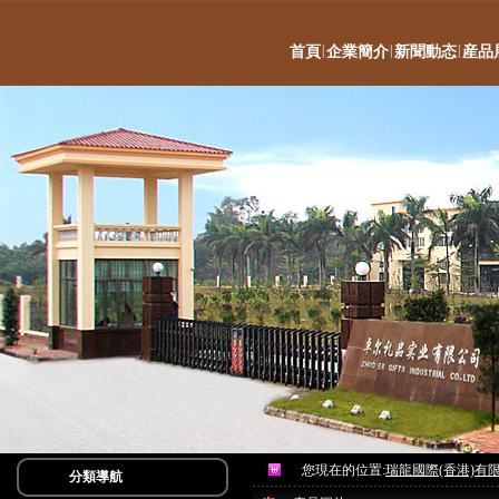
|
|
|
首頁
企業簡介
新聞動态
産品
您現在的位置:
瑞龍國際(香港)有
分類導航