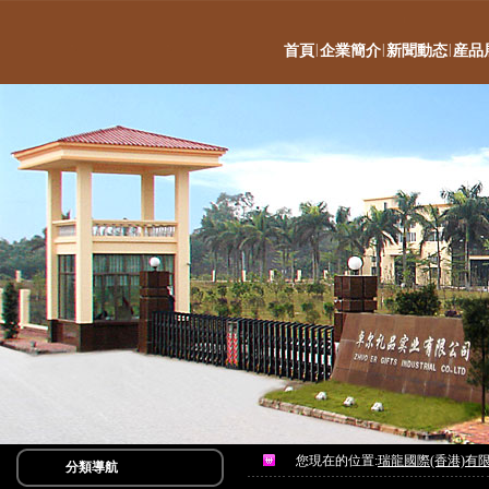
|
|
|
首頁
企業簡介
新聞動态
産品
您現在的位置:
瑞龍國際(香港)有
分類導航