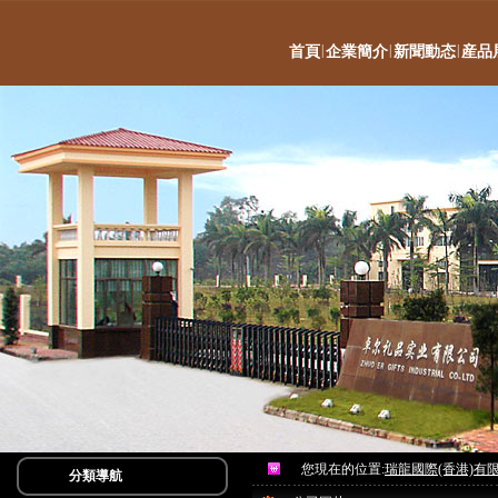
|
|
|
首頁
企業簡介
新聞動态
産品
您現在的位置:
瑞龍國際(香港)有
分類導航