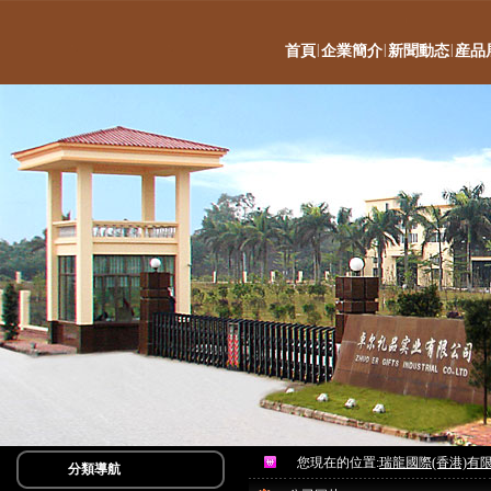
|
|
|
首頁
企業簡介
新聞動态
産品
您現在的位置:
瑞龍國際(香港)有
分類導航