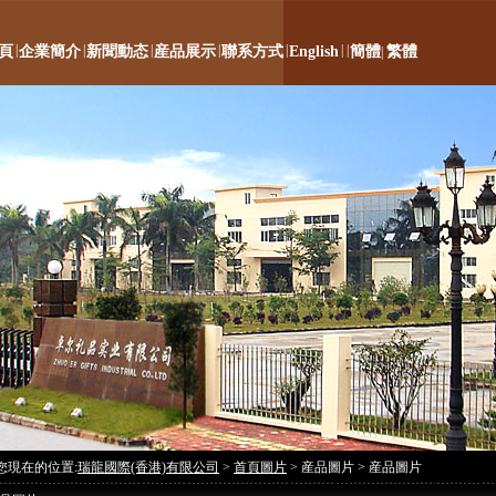
|
|
|
|
|
|
|
頁
企業簡介
新聞動态
産品展示
聯系方式
English
簡體
繁體
|
您現在的位置:
瑞龍國際(香港)有限公司
>
首頁圖片
> 産品圖片 > 産品圖片